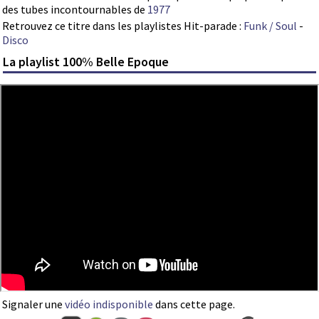
des tubes incontournables de
1977
Retrouvez ce titre dans les playlistes Hit-parade :
Funk / Soul
-
Disco
La playlist 100% Belle Epoque
Signaler une
vidéo indisponible
dans cette page.