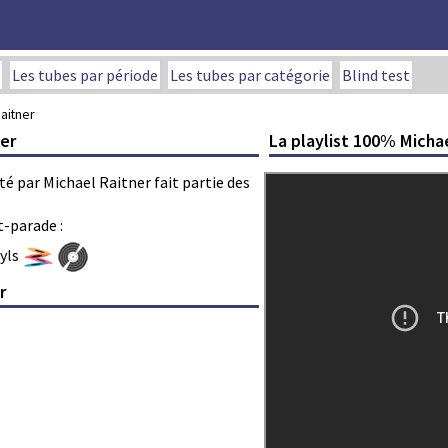
Les tubes par période
Les tubes par catégorie
Blind test
Raitner
La playlist 100% Micha
ner
été par Michael Raitner fait partie des
t-parade :
nyls
r