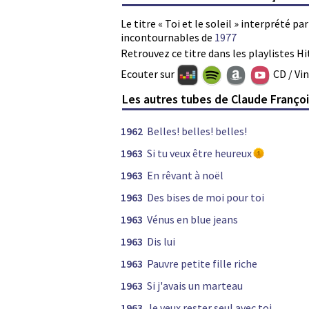
Le titre « Toi et le soleil » interprété p
incontournables de
1977
Retrouvez ce titre dans les playlistes Hi
Ecouter sur
CD / Vi
Les autres tubes de Claude Franço
1962
Belles! belles! belles!
1963
Si tu veux être heureux
1963
En rêvant à noël
1963
Des bises de moi pour toi
1963
Vénus en blue jeans
1963
Dis lui
1963
Pauvre petite fille riche
1963
Si j'avais un marteau
1963
Je veux rester seul avec toi