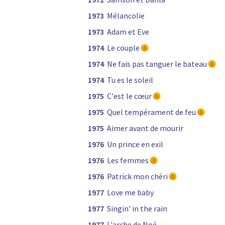
1973
Mélancolie
1973
Adam et Eve
1974
Le couple
1974
Ne fais pas tanguer le bateau
1974
Tu es le soleil
1975
C'est le cœur
1975
Quel tempérament de feu
1975
Aimer avant de mourir
1976
Un prince en exil
1976
Les femmes
1976
Patrick mon chéri
1977
Love me baby
1977
Singin' in the rain
1977
L'arche de Noé