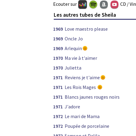
Ecouter sur
CD / Vi
Les autres tubes de Sheila
1969
Love maestro please
1969
Oncle Jo
1969
Arlequin
1970
Ma vie à t'aimer
1970
Julietta
1971
Reviens je t'aime
1971
Les Rois Mages
1971
Blancs jaunes rouges noirs
1971
J'adore
1972
Le mari de Mama
1972
Poupée de porcelaine
1972
Samson et Dalila