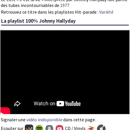
des tubes incontournables de
1977
Retrouvez ce titre dans les playlistes Hit-parade :
Variété
La playlist 100% Johnny Hallyday
Signaler une
vidéo indisponible
dans cette page.
Ecouter sur
CD / Vinyls