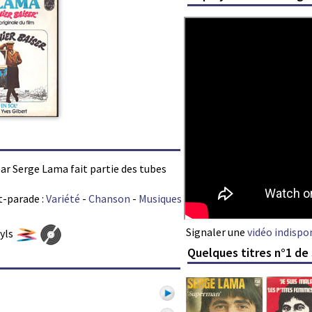
 par Serge Lama fait partie des tubes
t-parade :
Variété
-
Chanson
-
Musiques
Signaler une
vidéo indispo
nyls
Quelques titres n°1 de