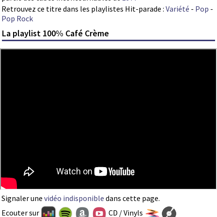
Retrouvez ce titre dans les playlistes Hit-parade :
Variété
-
Pop
-
Pop Rock
La playlist 100% Café Crème
Signaler une
vidéo indisponible
dans cette page.
Ecouter sur
CD / Vinyls