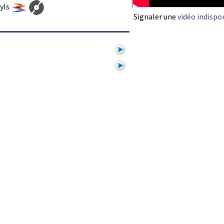
nyls
Signaler une
vidéo indispo
1