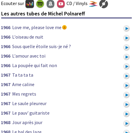
Ecouter sur
CD / Vinyls
Les autres tubes de Michel Polnareff
1966
Love me, please love me
1966
L'oiseau de nuit
1966
Sous quelle étoile suis-je né ?
1966
L'amour avec toi
1966
La poupée qui fait non
1967
Ta ta ta ta
1967
Ame caline
1967
Mes regrets
1967
Le saule pleureur
1967
Le pauv' guitariste
1968
Jour après jour
1968
Le bal des laze