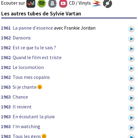
Ecouter sur
CD / Vinyls
Les autres tubes de Sylvie Vartan
1961
La panne d'essence
avec Frankie Jordan
1962
Dansons
1962
Est ce que tu le sais ?
1962
Quand le film est triste
1962
Le locomotion
1962
Tous mes copains
1963
Si je chante
1963
Chance
1963
Il revient
1963
En écoutant la pluie
1963
I'm watching
1963
Tous les gens