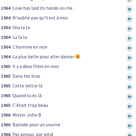
1964
Love has laid its hands on me
1964
N'oublie pas qu'il est à moi
1964
Sha la la
1964
La la la
1964
L'homme en noir
1964
La plus belle pour aller danser
1965
Il y a deux filles en moi
1965
Dans tes bras
1965
Cette lettre là
1965
Quand tu es là
1965
C'était trop beau
1966
Mister John B
1966
Ballade pour un sourire
1966
Par amour, par pitié