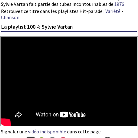
Sylvie Vartan fait partie des tubes incontournables de
1976
Retrouvez ce titre dans les playlistes Hit-parade :
Variété
-
Chanson
La playlist 100% Sylvie Vartan
Signaler une
vidéo indisponible
dans cette page.