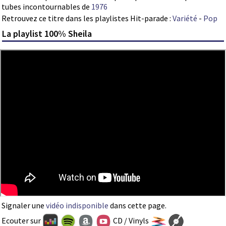
tubes incontournables de
1976
Retrouvez ce titre dans les playlistes Hit-parade :
Variété
-
Pop
La playlist 100% Sheila
Signaler une
vidéo indisponible
dans cette page.
Ecouter sur
CD / Vinyls