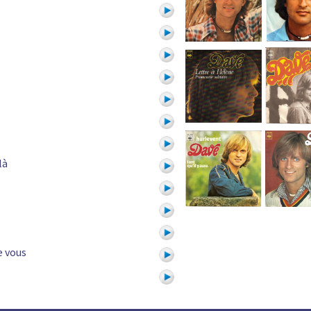
là
e vous
1