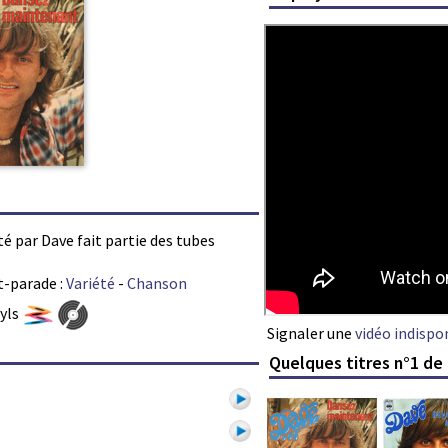
é par Dave fait partie des tubes
t-parade :
Variété
-
Chanson
nyls
Signaler une
vidéo indispo
Quelques titres n°1 de