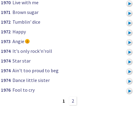
1970
Live with me
1971
Brown sugar
1972
Tumblin' dice
1972
Happy
1973
Angie
1974
It's only rock'n'roll
1974
Star star
1974
Ain't too proud to beg
1974
Dance little sister
1976
Fool to cry
1
2