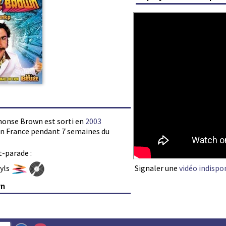
phonse Brown est sorti en
2003
s en France pendant 7 semaines du
t-parade :
Signaler une
vidéo indispo
nyls
wn