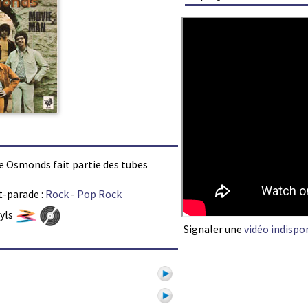
he Osmonds fait partie des tubes
t-parade :
Rock
-
Pop Rock
nyls
Signaler une
vidéo indispo