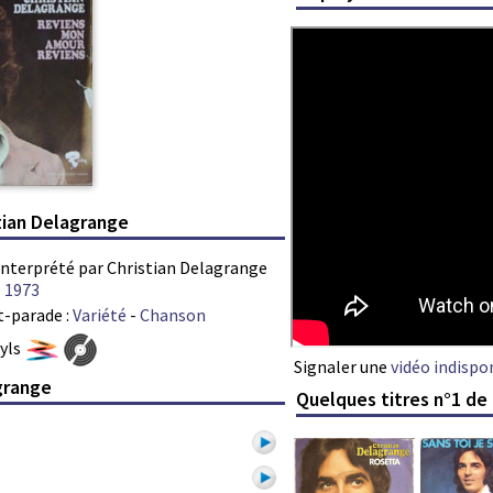
tian Delagrange
 interprété par Christian Delagrange
e
1973
t-parade :
Variété
-
Chanson
nyls
Signaler une
vidéo indispo
grange
Quelques titres n°1 de