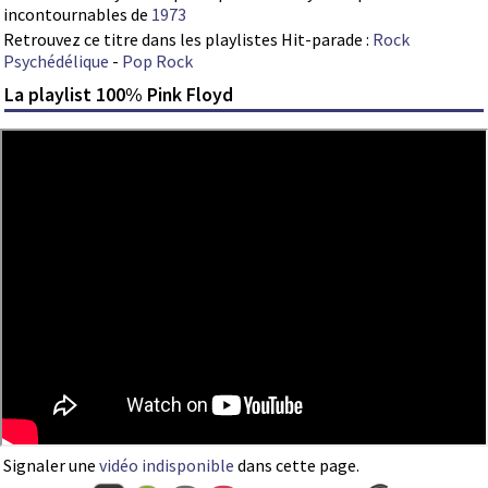
incontournables de
1973
Retrouvez ce titre dans les playlistes Hit-parade :
Rock
Psychédélique
-
Pop Rock
La playlist 100% Pink Floyd
Signaler une
vidéo indisponible
dans cette page.