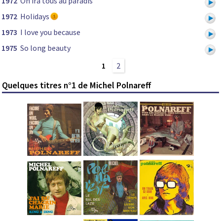
1972
On ira tous au paradis
1972
Holidays
1973
I love you because
1975
So long beauty
1
2
Quelques titres n°1 de Michel Polnareff