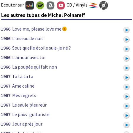
Ecouter sur
CD / Vinyls
Les autres tubes de Michel Polnareff
1966
Love me, please love me
1966
L'oiseau de nuit
1966
Sous quelle étoile suis-je né ?
1966
L'amour avec toi
1966
La poupée qui fait non
1967
Ta ta ta ta
1967
Ame caline
1967
Mes regrets
1967
Le saule pleureur
1967
Le pauv' guitariste
1968
Jour après jour