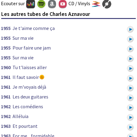
Ecouter sur
CD / Vinyls
Les autres tubes de Charles Aznavour
1955
Je t'aime comme ça
1955
Sur ma vie
1955
Pour faire une jam
1955
Sur ma vie
1960
Tu t'laisses aller
1961
Il faut savoir
1961
Je m'voyais déjà
1961
Les deux guitares
1962
Les comédiens
1962
Alléluia
1963
Et pourtant
1963
For me... formidable