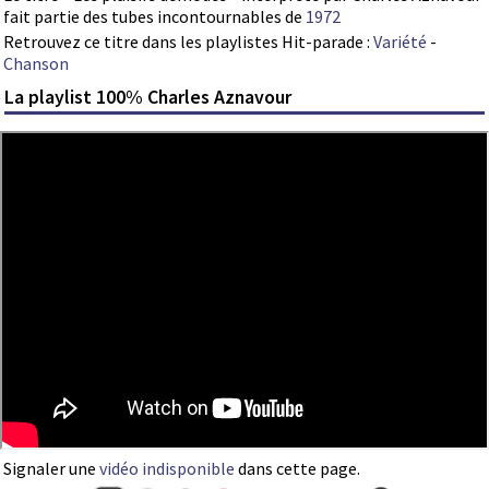
fait partie des tubes incontournables de
1972
Retrouvez ce titre dans les playlistes Hit-parade :
Variété
-
Chanson
La playlist 100% Charles Aznavour
Signaler une
vidéo indisponible
dans cette page.