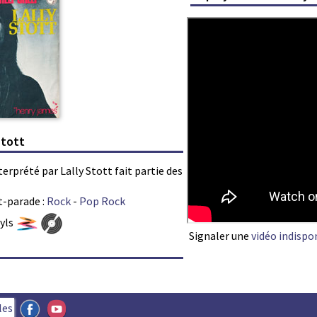
Stott
terprété par Lally Stott fait partie des
t-parade :
Rock
-
Pop Rock
nyls
Signaler une
vidéo indispo
les