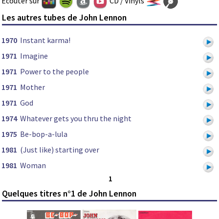
Ecouter sur
CD / Vinyls
Les autres tubes de John Lennon
1970
Instant karma!
1971
Imagine
1971
Power to the people
1971
Mother
1971
God
1974
Whatever gets you thru the night
1975
Be-bop-a-lula
1981
(Just like) starting over
1981
Woman
1
Quelques titres n°1 de John Lennon