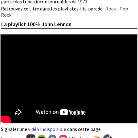
partie des tubes incontournables de
1971
Retrouvez ce titre dans les playlistes Hit-parade :
Rock
-
Pop
Rock
La playlist 100% John Lennon
Signaler une
vidéo indisponible
dans cette page.