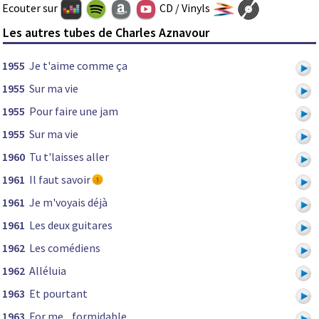
Ecouter sur
CD / Vinyls
Les autres tubes de Charles Aznavour
1955
Je t'aime comme ça
1955
Sur ma vie
1955
Pour faire une jam
1955
Sur ma vie
1960
Tu t'laisses aller
1961
Il faut savoir
1961
Je m'voyais déjà
1961
Les deux guitares
1962
Les comédiens
1962
Alléluia
1963
Et pourtant
1963
For me... formidable