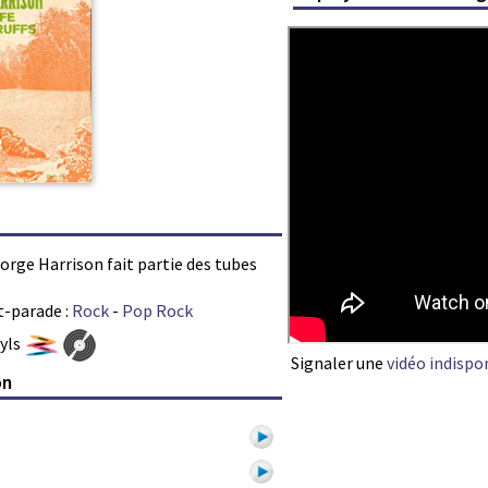
George Harrison fait partie des tubes
t-parade :
Rock
-
Pop Rock
nyls
Signaler une
vidéo indispo
on