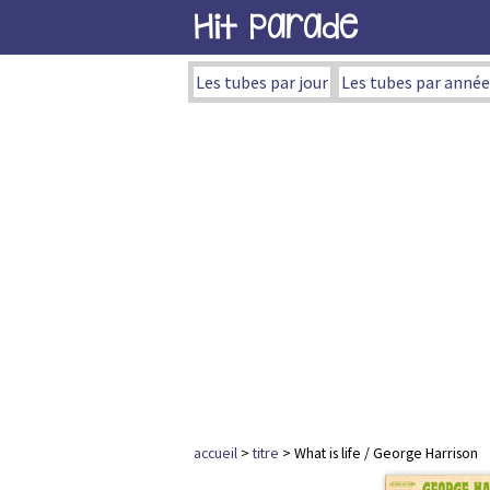
Hit Parade
Les tubes par jour
Les tubes par année
accueil
>
titre
> What is life / George Harrison