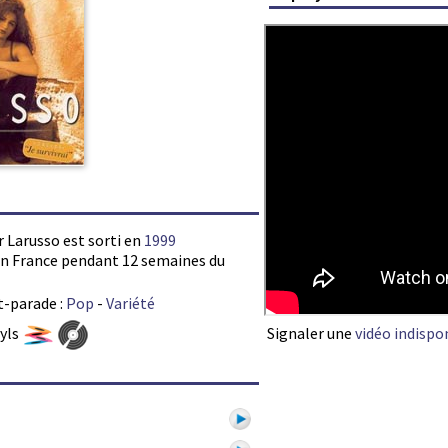
r Larusso est sorti en
1999
s en France pendant 12 semaines du
t-parade :
Pop
-
Variété
Signaler une
vidéo indispo
nyls