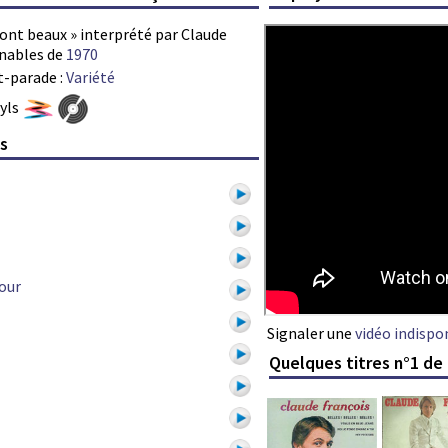
sont beaux » interprété par Claude
rnables de
1970
t-parade :
Variété
nyls
is
mour
Signaler une
vidéo indispo
Quelques titres n°1 de