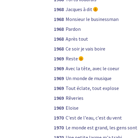
1968
Jacques à dit
1968
Monsieur le businessman
1968
Pardon
1968
Après tout
1968
Ce soir je vais boire
1969
Reste
1969
Avec la tête, avec le coeur
1969
Un monde de musique
1969
Tout éclate, tout explose
1969
Rêveries
1969
Eloïse
1970
C'est de l'eau, c'est du vent
1970
Le monde est grand, les gens sont
1970
Une petite larme m'a trahi