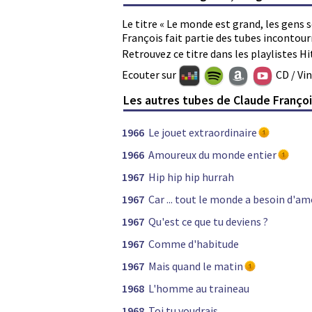
Le titre « Le monde est grand, les gens 
François fait partie des tubes incontou
Retrouvez ce titre dans les playlistes Hi
Ecouter sur
CD / Vi
Les autres tubes de Claude Franço
1966
Le jouet extraordinaire
1966
Amoureux du monde entier
1967
Hip hip hip hurrah
1967
Car ... tout le monde a besoin d'a
1967
Qu'est ce que tu deviens ?
1967
Comme d'habitude
1967
Mais quand le matin
1968
L'homme au traineau
1968
Toi tu voudrais