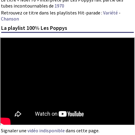
tubes incontournables de
1970
Retrouvez ce titre dans les playlistes Hit-parade :
Variété
-
Chanson
La playlist 100% Les Poppys
Signaler une
vidéo indisponible
dans cette page.