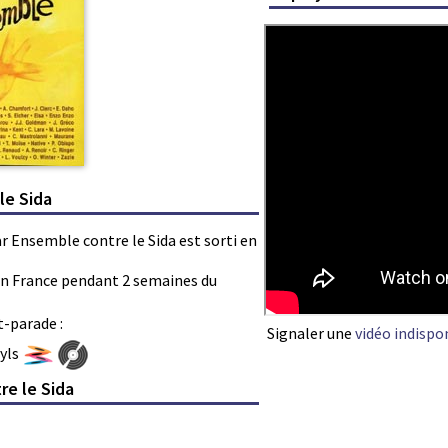
le Sida
par Ensemble contre le Sida est sorti en
s en France pendant 2 semaines du
t-parade :
Signaler une
vidéo indispo
nyls
re le Sida