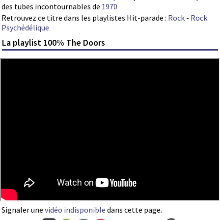
des tubes incontournables de
1970
Retrouvez ce titre dans les playlistes Hit-parade :
Rock
-
Rock
Psychédélique
La playlist 100% The Doors
Signaler une
vidéo indisponible
dans cette page.