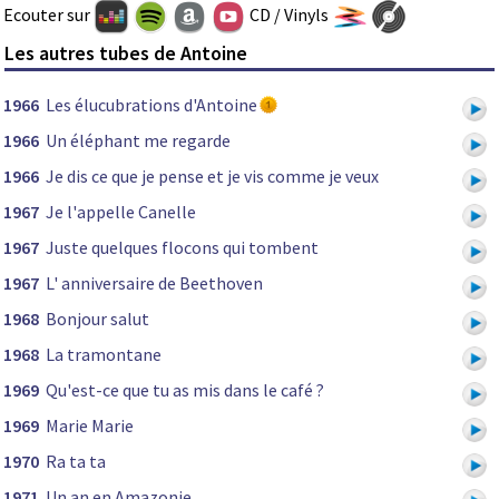
Ecouter sur
CD / Vinyls
Les autres tubes de Antoine
1966
Les élucubrations d'Antoine
1966
Un éléphant me regarde
1966
Je dis ce que je pense et je vis comme je veux
1967
Je l'appelle Canelle
1967
Juste quelques flocons qui tombent
1967
L' anniversaire de Beethoven
1968
Bonjour salut
1968
La tramontane
1969
Qu'est-ce que tu as mis dans le café ?
1969
Marie Marie
1970
Ra ta ta
1971
Un an en Amazonie