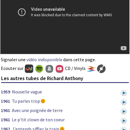
Signaler une
vidéo indisponible
dans cette page.
Ecouter sur
CD / Vinyls
Les autres tubes de Richard Anthony
1959
Nouvelle vague
1961
Tu parles trop
1961
Avec une poignée de terre
1961
Le p'tit clown de ton coeur
1962
J'entends siffler le train