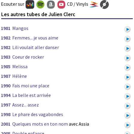
Ecouter sur
CD / Vinyls
Les autres tubes de Julien Clerc
1981
Mangos
1982
Femmes... je vous aime
1982
Lili voulait aller danser
1983
Coeur de rocker
1985
Melissa
1987
Hélène
1990
Fais moi une place
1994
La belle est arrivée
1997
Assez... assez
1998
Le phare des vagabondes
2001
Quelques mots en ton nom
avec Assia
2005
Double enfance