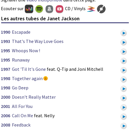
Ecouter sur
CD / Vinyls
Les autres tubes de Janet Jackson
1990
Escapade
1993
That's The Way Love Goes
1995
Whoops Now !
1995
Runaway
1997
Got 'Til It's Gone
feat. Q-Tip and Joni Mitchell
1998
Together again
1998
Go Deep
2000
Doesn't Really Matter
2001
All For You
2006
Call On Me
feat. Nelly
2008
Feedback