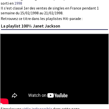
sorti en
1998
Il s'est classé 1er des ventes de singles en France pendant 1
semaine du 15/02/1998 au 21/02/1998.
Retrouvez ce titre dans les playlistes Hit-parade :
La playlist 100% Janet Jackson
Signaler une
vidéo indisponible
dans cette page.