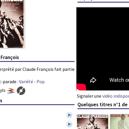
 François
terprété par Claude François fait partie
t-parade :
Variété
-
Pop
nyls
Signaler une
vidéo indispo
is
Quelques titres n°1 de