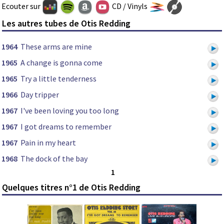
Ecouter sur
CD / Vinyls
Les autres tubes de Otis Redding
1964
These arms are mine
1965
A change is gonna come
1965
Try a little tenderness
1966
Day tripper
1967
I've been loving you too long
1967
I got dreams to remember
1967
Pain in my heart
1968
The dock of the bay
1
Quelques titres n°1 de Otis Redding