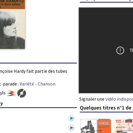
ançoise Hardy fait partie des tubes
t-parade :
Variété
-
Chanson
nyls
Signaler une
vidéo indispo
dy
Quelques titres n°1 de