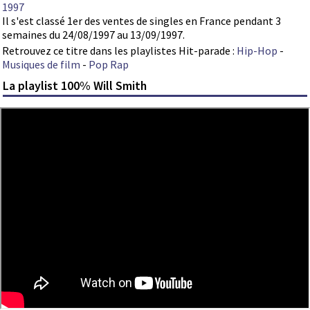
1997
Il s'est classé 1er des ventes de singles en France pendant 3
semaines du 24/08/1997 au 13/09/1997.
Retrouvez ce titre dans les playlistes Hit-parade :
Hip-Hop
-
Musiques de film
-
Pop Rap
La playlist 100% Will Smith