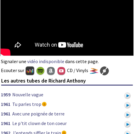
Signaler une
vidéo indisponible
dans cette page.
Ecouter sur
CD / Vinyls
Les autres tubes de Richard Anthony
1959
Nouvelle vague
1961
Tu parles trop
1961
Avec une poignée de terre
1961
Le p'tit clown de ton coeur
1962
J'entends siffler le train