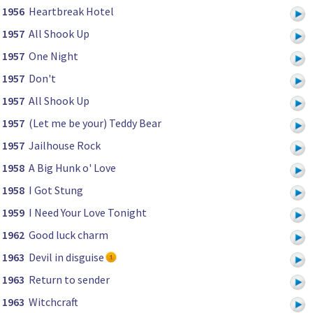
1956
Heartbreak Hotel
1957
All Shook Up
1957
One Night
1957
Don't
1957
All Shook Up
1957
(Let me be your) Teddy Bear
1957
Jailhouse Rock
1958
A Big Hunk o' Love
1958
I Got Stung
1959
I Need Your Love Tonight
1962
Good luck charm
1963
Devil in disguise
1963
Return to sender
1963
Witchcraft