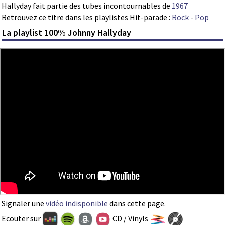
Hallyday fait partie des tubes incontournables de
1967
Retrouvez ce titre dans les playlistes Hit-parade :
Rock
-
Pop
La playlist 100% Johnny Hallyday
Signaler une
vidéo indisponible
dans cette page.
Ecouter sur
CD / Vinyls