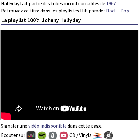
Hallyday fait partie des tubes incontournables de
1967
Retrouvez ce titre dans les playlistes Hit-parade :
Rock
-
Pop
La playlist 100% Johnny Hallyday
Signaler une
vidéo indisponible
dans cette page.
Ecouter sur
CD / Vinyls