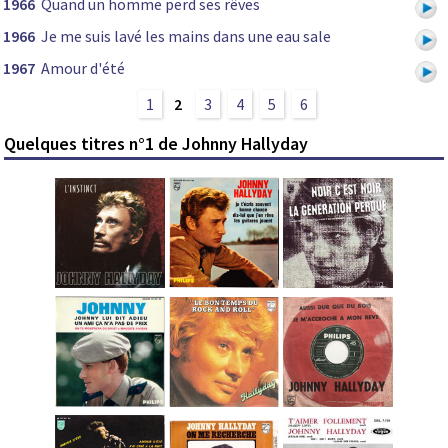
1966
Quand un homme perd ses rêves
1966
Je me suis lavé les mains dans une eau sale
1967
Amour d'été
1
2
3
4
5
6
Quelques titres n°1 de Johnny Hallyday