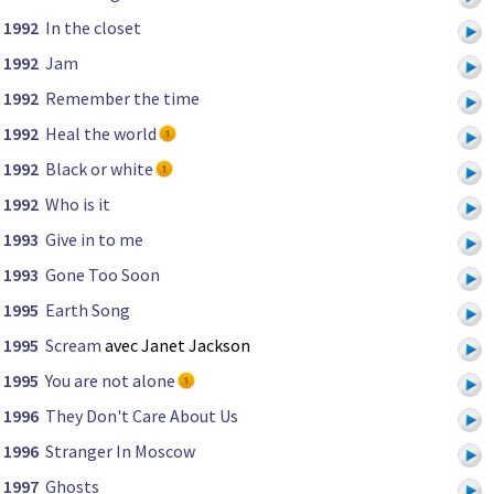
1992
In the closet
1992
Jam
1992
Remember the time
1992
Heal the world
1992
Black or white
1992
Who is it
1993
Give in to me
1993
Gone Too Soon
1995
Earth Song
1995
Scream
avec Janet Jackson
1995
You are not alone
1996
They Don't Care About Us
1996
Stranger In Moscow
1997
Ghosts