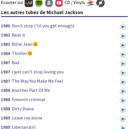
Ecouter sur
CD / Vinyls
Les autres tubes de Michael Jackson
1980
Don't stop ('til you get enough)
1983
Beat it
1983
Billie Jean
1984
Thriller
1987
Bad
1987
I just can't stop loving you
1987
The Way You Make Me Feel
1988
Another Part Of Me
1988
Smooth criminal
1988
Dirty Diana
1989
Leave me alone
1989
Liberian girl