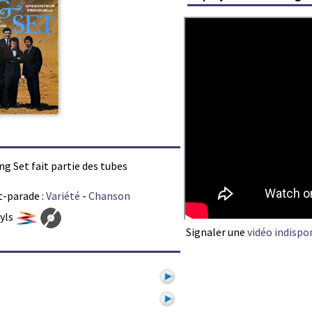
ng Set fait partie des tubes
t-parade :
Variété
-
Chanson
nyls
Signaler une
vidéo indispo