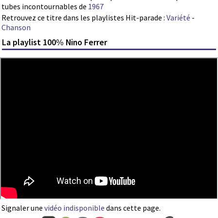
tubes incontournables de
1967
Retrouvez ce titre dans les playlistes Hit-parade :
Variété
-
Chanson
La playlist 100% Nino Ferrer
Signaler une
vidéo indisponible
dans cette page.