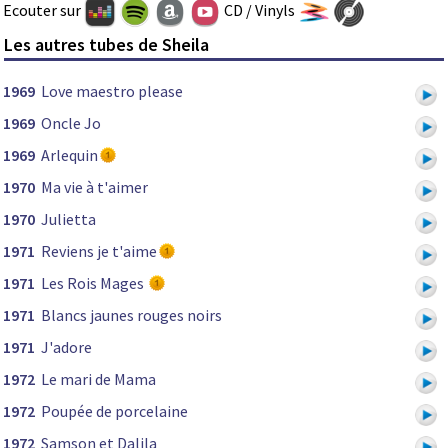
Ecouter sur
CD / Vinyls
Les autres tubes de Sheila
1969
Love maestro please
1969
Oncle Jo
1969
Arlequin
1970
Ma vie à t'aimer
1970
Julietta
1971
Reviens je t'aime
1971
Les Rois Mages
1971
Blancs jaunes rouges noirs
1971
J'adore
1972
Le mari de Mama
1972
Poupée de porcelaine
1972
Samson et Dalila