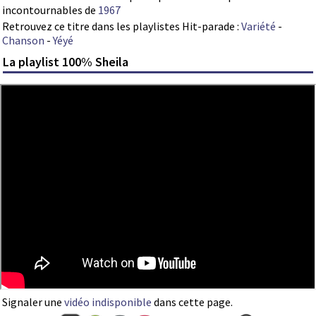
incontournables de
1967
Retrouvez ce titre dans les playlistes Hit-parade :
Variété
-
Chanson
-
Yéyé
La playlist 100% Sheila
Signaler une
vidéo indisponible
dans cette page.