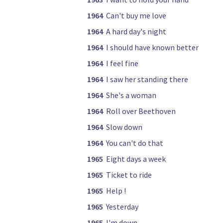
1964
Can't buy me love
1964
A hard day's night
1964
I should have known better
1964
I feel fine
1964
I saw her standing there
1964
She's a woman
1964
Roll over Beethoven
1964
Slow down
1964
You can't do that
1965
Eight days a week
1965
Ticket to ride
1965
Help !
1965
Yesterday
1965
I'm down