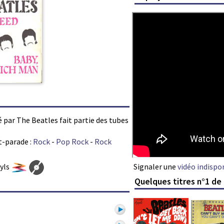
té par The Beatles fait partie des tubes
t-parade :
Rock
-
Pop Rock
-
Rock
Signaler une
vidéo indispo
nyls
Quelques titres n°1 de