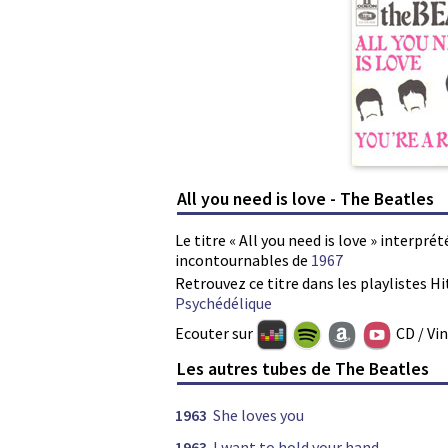
All you need is love - The Beatles
Le titre « All you need is love » interpré
incontournables de
1967
Retrouvez ce titre dans les playlistes Hi
Psychédélique
Ecouter sur
CD / Vi
Les autres tubes de The Beatles
1963
She loves you
1963
I want to hold your hand