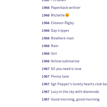
1966
Paperback writter
1966
Michelle
1966
Eleanor Rigby
1966
Day tripper
1966
Nowhere man
1966
Rain
1966
Girl
1966
Yellow submarine
1967
All you need is love
1967
Penny lane
1967
Sgt Pepper's lonely hearts club b
1967
Lucy in the sky with diamonds
1967
Good morning, good morning