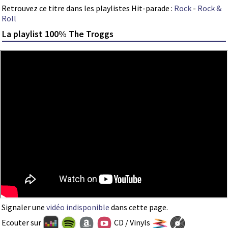
Retrouvez ce titre dans les playlistes Hit-parade :
Rock
-
Rock &
Roll
La playlist 100% The Troggs
Signaler une
vidéo indisponible
dans cette page.
Ecouter sur
CD / Vinyls