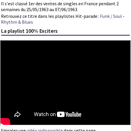
Il s'est classé 1er des ventes de singles en France pendant 2
semaines du 25/05/1963 au 07/06/1963.
Retrouvez ce titre dans les playlistes Hit-parade :
Funk / Soul
-
Rhythm & Blues
La playlist 100% Exciters
Signaler une
vidéo indisponible
dans cette page.