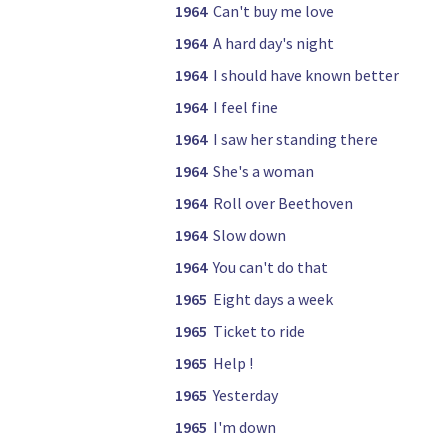
1964
Can't buy me love
1964
A hard day's night
1964
I should have known better
1964
I feel fine
1964
I saw her standing there
1964
She's a woman
1964
Roll over Beethoven
1964
Slow down
1964
You can't do that
1965
Eight days a week
1965
Ticket to ride
1965
Help !
1965
Yesterday
1965
I'm down