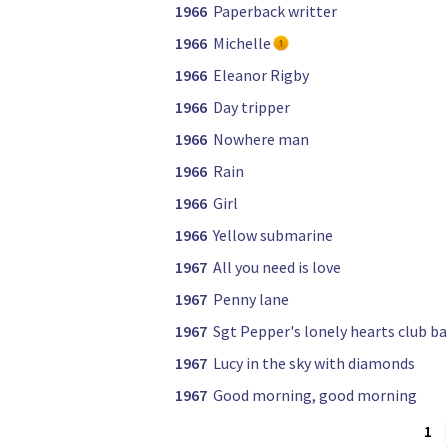
1966
Paperback writter
1966
Michelle
1966
Eleanor Rigby
1966
Day tripper
1966
Nowhere man
1966
Rain
1966
Girl
1966
Yellow submarine
1967
All you need is love
1967
Penny lane
1967
Sgt Pepper's lonely hearts club b
1967
Lucy in the sky with diamonds
1967
Good morning, good morning
1