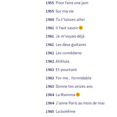
1955
Pour faire une jam
1955
Sur ma vie
1960
Tu t'laisses aller
1961
Il faut savoir
1961
Je m'voyais déjà
1961
Les deux guitares
1962
Les comédiens
1962
Alléluia
1963
Et pourtant
1963
For me... formidable
1963
Donne tes seizes ans
1964
La Mamma
1964
J'aime Paris au mois de mai
1965
La bohême