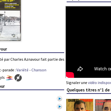
vour
été par Charles Aznavour fait partie des
t-parade :
Variété
-
Chanson
nyls
Signaler une
vidéo indispo
our
Quelques titres n°1 de