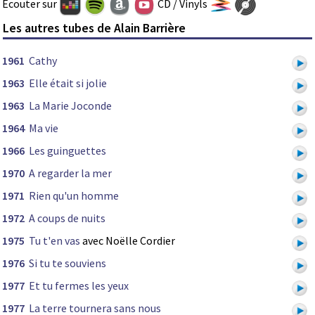
Ecouter sur
CD / Vinyls
Les autres tubes de Alain Barrière
1961
Cathy
1963
Elle était si jolie
1963
La Marie Joconde
1964
Ma vie
1966
Les guinguettes
1970
A regarder la mer
1971
Rien qu'un homme
1972
A coups de nuits
1975
Tu t'en vas
avec Noëlle Cordier
1976
Si tu te souviens
1977
Et tu fermes les yeux
1977
La terre tournera sans nous